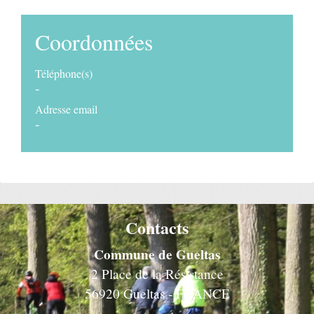
Coordonnées
Téléphone(s)
-
Adresse email
-
Contacts
Commune de Gueltas
2 Place de la Résistance
56920 Gueltas - FRANCE