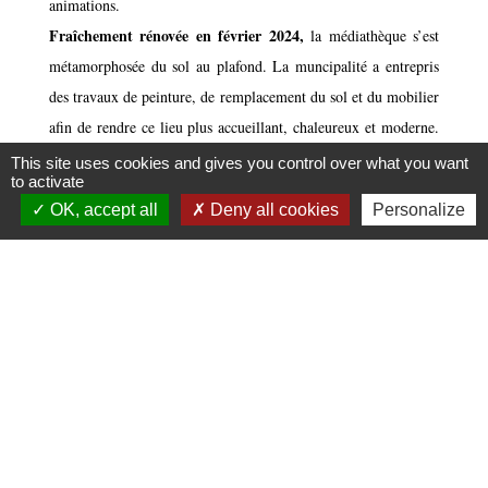
animations.
Fraîchement rénovée en février 2024,
la médiathèque s’est
métamorphosée du sol au plafond. La muncipalité a entrepris
des travaux de peinture, de remplacement du sol et du mobilier
afin de rendre ce lieu plus accueillant, chaleureux et moderne.
Ce n'est pas simplement un lieu de prêts de livres
; c'est
This site uses cookies and gives you control over what you want
to activate
aussi un lieu d’activités, d’animations et d’échanges pour
OK, accept all
Deny all cookies
Personalize
les esprits curieux et pour tous les âges.
La médiathèque de Gueltas fait partie du réseau des
médiathèques Le Point Virgule
avec les communes de
Bréhan, Crédin, Pleugriffet, Radenac, Réguiny, Rohan et Saint-
Gérand-Croixanvec.
Le portail documentaire du réseau
Le Point Virgule
permet
aux usagers de ces différentes communes d’avoir accès aux
catalogues, aux ressources, mais aussi de réserver et prolonger
les prêts (livres, cd audio, jeux...). De plus, des animations